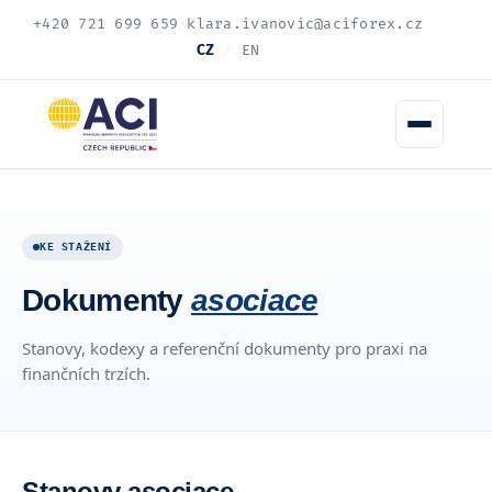
+420 721 699 659
·
klara.ivanovic@aciforex.cz
CZ
/
EN
KE STAŽENÍ
Dokumenty
asociace
Stanovy, kodexy a referenční dokumenty pro praxi na
finančních trzích.
Stanovy asociace