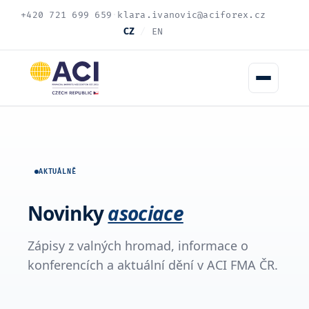
+420 721 699 659
·
klara.ivanovic@aciforex.cz
CZ
/
EN
AKTUÁLNĚ
Novinky
asociace
Zápisy z valných hromad, informace o
konferencích a aktuální dění v ACI FMA ČR.