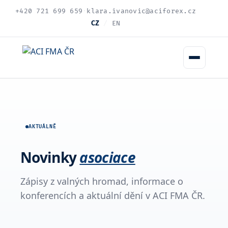
+420 721 699 659
·
klara.ivanovic@aciforex.cz
CZ
/
EN
AKTUÁLNĚ
Novinky
asociace
Zápisy z valných hromad, informace o
konferencích a aktuální dění v ACI FMA ČR.